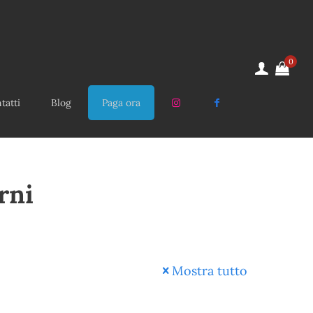
0
tatti
Blog
Paga ora
rni
Mostra tutto