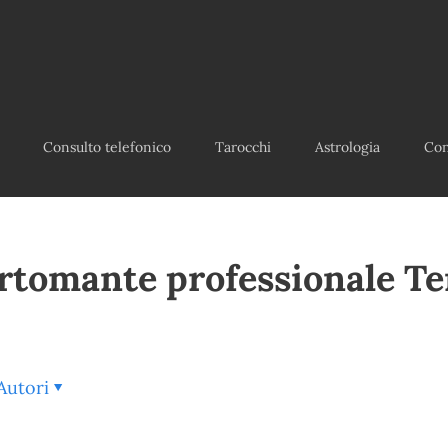
Consulto telefonico
Tarocchi
Astrologia
Con
rtomante professionale Te
Autori