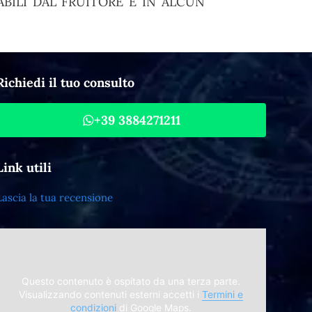
BILI DAL FRUITORE E IN ALCUN
Richiedi il tuo consulto
+39 3884271211
Link utili
Lascia la tua recensione
Questo contenuto è ospitato da una terza parte.
Visualizzando contenuti esterni accetti i
Termini e
condizioni
di Google Maps.