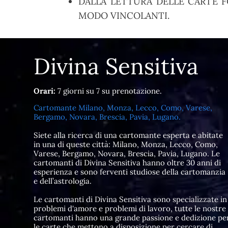
DALLA LETTURA DELLE CARTE F
MODO VINCOLANTI.
Divina Sensitiva
Orari:
7 giorni su 7 su prenotazione.
Cartomante Milano, Monza, Lecco, Como, Varese,
Bergamo, Novara, Brescia, Pavia, Lugano.
Siete alla ricerca di una cartomante esperta e abitate
in una di queste città: Milano, Monza, Lecco, Como,
Varese, Bergamo, Novara, Brescia, Pavia, Lugano. Le
cartomanti di Divina Sensitiva hanno oltre 30 anni di
esperienza e sono ferventi studiose della cartomanzia
e dell’astrologia.
Le cartomanti di Divina Sensitiva sono specializzate in
problemi d'amore e problemi di lavoro, tutte le nostre
cartomanti hanno una grande passione e dedizione pe
le carte che mettono a disposizione per cercare di