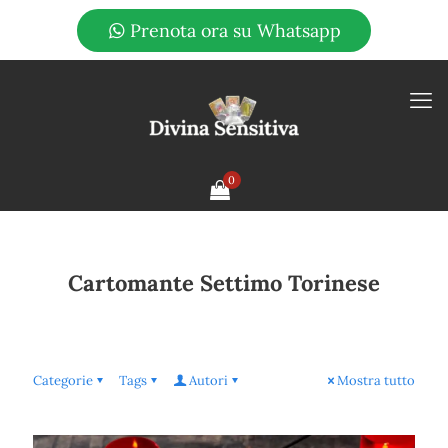
Prenota ora su Whatsapp
0
Cartomante Settimo Torinese
Categorie
Tags
Autori
Mostra tutto