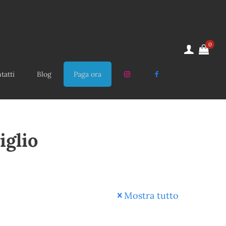
0
tatti
Blog
Paga ora
iglio
Mostra tutto