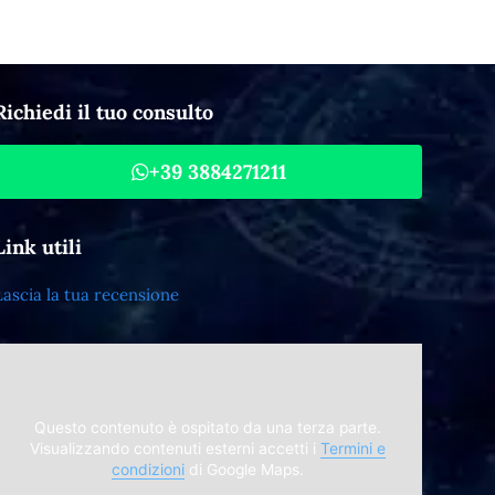
Richiedi il tuo consulto
+39 3884271211
Link utili
Lascia la tua recensione
Questo contenuto è ospitato da una terza parte.
Visualizzando contenuti esterni accetti i
Termini e
condizioni
di Google Maps.