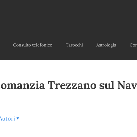
Consulto telefonico
Tarocchi
Astrologia
Con
omanzia Trezzano sul Nav
Autori