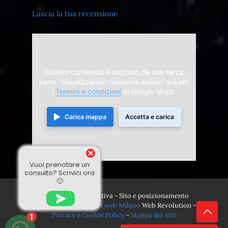
Lascia la tua recensione
Questo contenuto è ospitato da una terza
parte. Visualizzando contenuti esterni accetti
i
Termini e condizioni
di Google Maps.
Carica mappa
Accetta e carica
Vuoi prenotare un
consulto? Scrivici ora
🙂
© 2024 Divina Sensitiva - Sito e posizionamento
realizzato dall'
Agenzia web Milano
Web Revolution -
Privacy e Cookie Policy
-
Mappa del sito
1