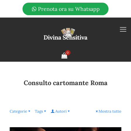
Prenota ora su Whatsapp
0
Consulto cartomante Roma
Categorie
Tags
Autori
Mostra tutto