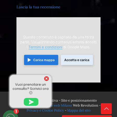
Lascia la tua recensione
Questo contenuto è ospitato da una terza
parte. Visualizzando contenuti esterni accetti
i
Termini e condizioni
di Google Maps.
Carica mappa
Accetta e carica
Vuoi prenotare un
consulto? Scrivici ora
🙂
© 2024 Divina Sensitiva - Sito e posizionamento
realizzato dall'
Agenzia web Milano
Web Revolution -
Privacy e Cookie Policy
-
Mappa del sito
1