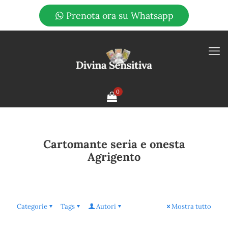
Prenota ora su Whatsapp
0
Cartomante seria e onesta
Agrigento
Categorie
Tags
Autori
Mostra tutto