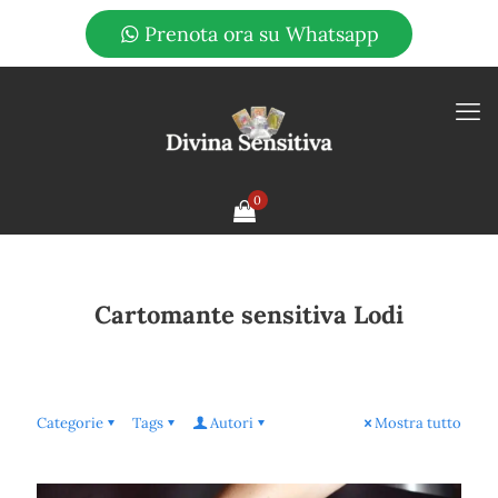
Prenota ora su Whatsapp
0
Cartomante sensitiva Lodi
Categorie
Tags
Autori
Mostra tutto