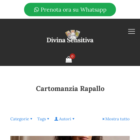
Prenota ora su Whatsapp
0
Cartomanzia Rapallo
Categorie
Tags
Autori
Mostra tutto