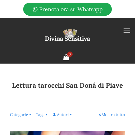
Prenota ora su Whatsapp
0
Lettura tarocchi San Doná di Piave
Categorie
Tags
Autori
Mostra tutto