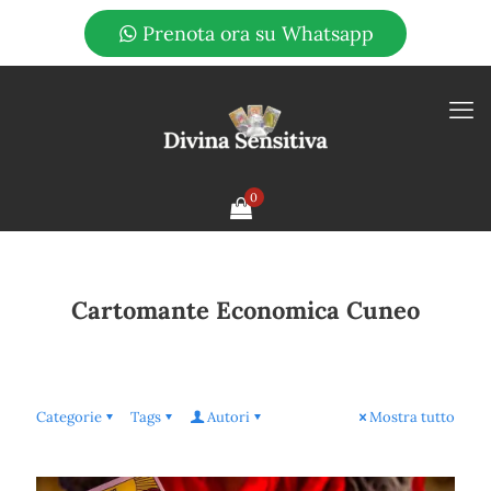
Prenota ora su Whatsapp
0
Cartomante Economica Cuneo
Categorie
Tags
Autori
Mostra tutto