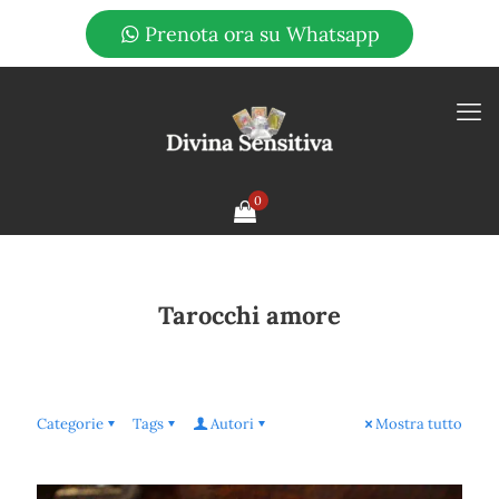
Prenota ora su Whatsapp
0
Tarocchi amore
Categorie
Tags
Autori
Mostra tutto