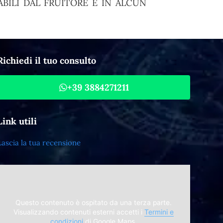
BILI DAL FRUITORE E IN ALCUN
Richiedi il tuo consulto
+39 3884271211
Link utili
Lascia la tua recensione
Questo contenuto è ospitato da una terza parte.
Visualizzando contenuti esterni accetti i
Termini e
condizioni
di Google Maps.