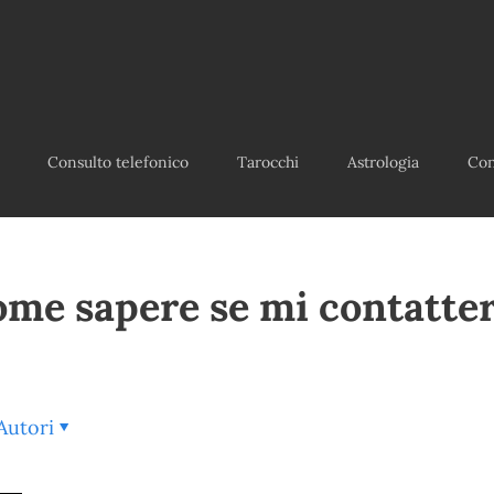
Consulto telefonico
Tarocchi
Astrologia
Con
me sapere se mi contatte
Autori