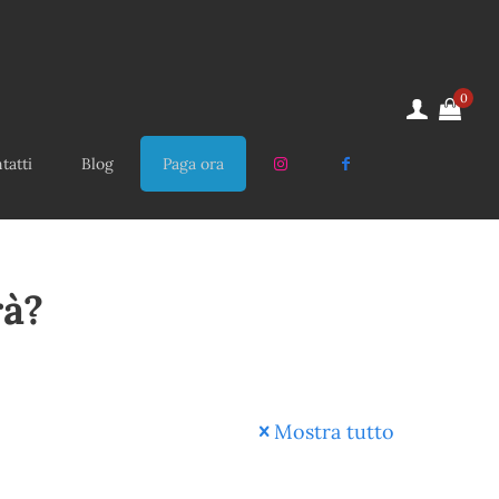
0
tatti
Blog
Paga ora
rà?
Mostra tutto