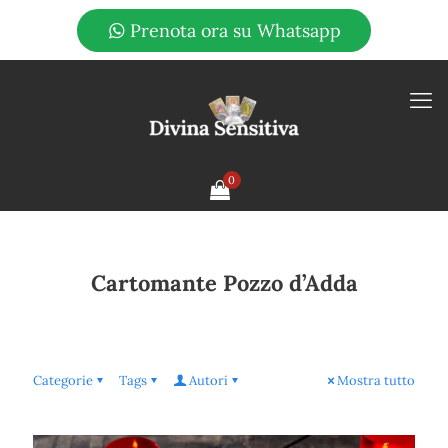
Prenota ora su Whatsapp
0
Cartomante Pozzo d’Adda
Categorie
Tags
Autori
Mostra tutto